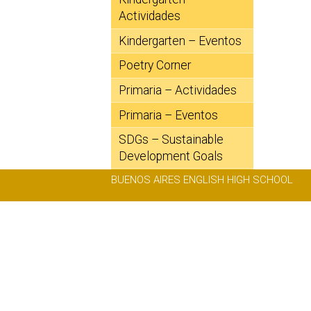
Actividades
Kindergarten – Eventos
Poetry Corner
Primaria – Actividades
Primaria – Eventos
SDGs – Sustainable
Development Goals
BUENOS AIRES ENGLISH HIGH SCHOOL
Talent Shows