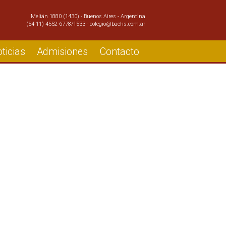
Melián 1880 (1430) - Buenos Aires - Argentina
(54 11) 4552-6778/1533 - colegio@baehs.com.ar
ticias
Admisiones
Contacto