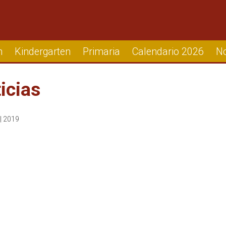
n
Kindergarten
Primaria
Calendario 2026
No
icias
 | 2019