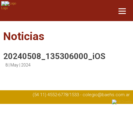
Noticias
20240508_135306000_iOS
8 | May | 2024
(54 11) 4552-6778/1533 - colegio@baehs.com.ar